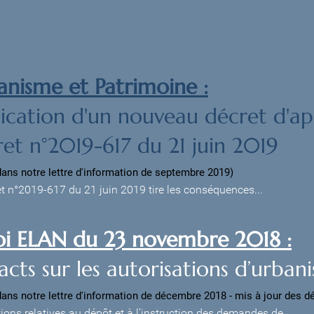
anisme et Patrimoine :
ication d'un nouveau décret d'app
et n°2019-617 du 21 juin 2019
dans notre lettre d'information de septembre 2019)
et n°2019-617 du 21 juin 2019 tire les conséquences...
loi ELAN du 23 novembre 2018 :
cts sur les autorisations d’urban
dans notre lettre d'information de décembre 2018 - mis à jour des dé
ions relatives au dépôt et à l’instruction des demandes de...