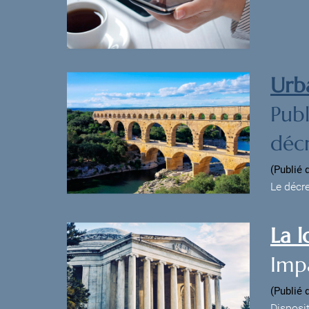
Urb
Publ
décr
(Publié 
Le décr
La 
Impa
(Publié 
Disposit