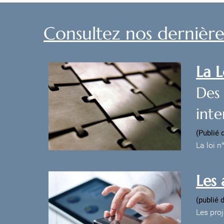
Consultez nos dernières
La 
Des
int
(Publié 
La loi 
Les 
(publié 
Les proj