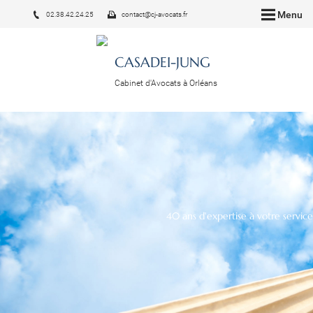
Menu
02.38.42.24.25
contact@cj-avocats.fr
CASADEI-JUNG
Cabinet d'Avocats à Orléans
40 ans d'expertise à votre service