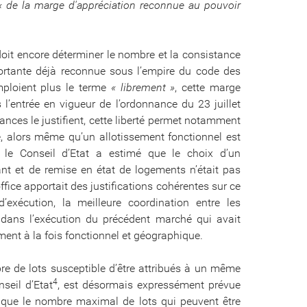
 de la marge d'appréciation reconnue au pouvoir
r doit encore déterminer le nombre et la consistance
mportante déjà reconnue sous l’empire du code des
mploient plus le terme
« librement »
, cette marge
s l’entrée en vigueur de l’ordonnance du 23 juillet
nces le justifient, cette liberté permet notamment
e, alors même qu’un allotissement fonctionnel est
, le Conseil d’Etat a estimé que le choix d’un
ant et de remise en état de logements n’était pas
ffice apportait des justifications cohérentes sur ce
d’exécution, la meilleure coordination entre les
s dans l’exécution du précédent marché qui avait
ement à la fois fonctionnel et géographique.
bre de lots susceptible d’être attribués à un même
4
seil d’Etat
, est désormais expressément prévue
e que le nombre maximal de lots qui peuvent être