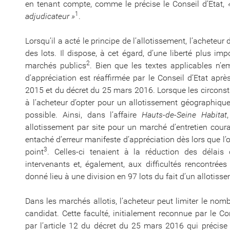
en tenant compte, comme le précise le Conseil d’Etat,
«
1
adjudicateur »
.
Lorsqu’il a acté le principe de l’allotissement, l’acheteu
des lots. Il dispose, à cet égard, d’une liberté plus i
2
marchés publics
. Bien que les textes applicables n’e
d’appréciation est réaffirmée par le Conseil d’Etat aprè
2015 et du décret du 25 mars 2016. Lorsque les circonsta
à l’acheteur d’opter pour un allotissement géographiqu
possible. Ainsi, dans l’affaire
Hauts-de-Seine Habitat
allotissement par site pour un marché d’entretien cour
entaché d’erreur manifeste d’appréciation dès lors que l’o
3
point
. Celles-ci tenaient à la réduction des délais 
intervenants et, également, aux difficultés rencontrée
donné lieu à une division en 97 lots du fait d’un allotiss
Dans les marchés allotis, l’acheteur peut limiter le nom
candidat. Cette faculté, initialement reconnue par le Con
par l’article 12 du décret du 25 mars 2016 qui précis