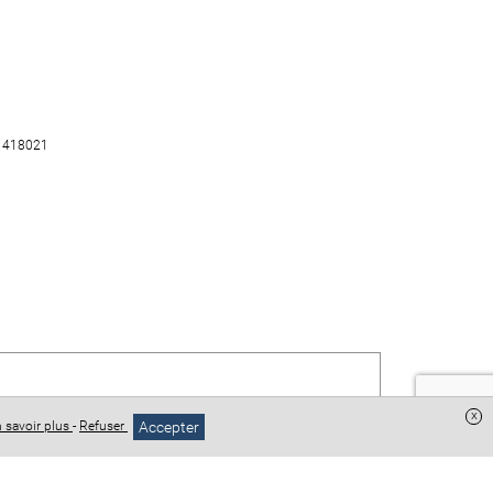
° 418021
x
Accepter
 savoir plus
-
Refuser