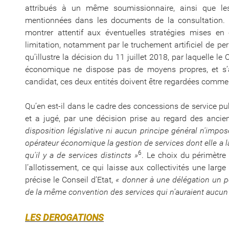
attribués à un même soumissionnaire, ainsi que les 
mentionnées dans les documents de la consultation. Lo
montrer attentif aux éventuelles stratégies mises en
limitation, notamment par le truchement artificiel de pe
qu’illustre la décision du 11 juillet 2018, par laquelle le
économique ne dispose pas de moyens propres, et s’a
candidat, ces deux entités doivent être regardées comm
Qu’en est-il dans le cadre des concessions de service pub
et a jugé, par une décision prise au regard des ancien
disposition législative ni aucun principe général n'impos
opérateur économique la gestion de services dont elle a 
6
qu'il y a de services distincts »
. Le choix du périmètr
l’allotissement, ce qui laisse aux collectivités une larg
précise le Conseil d’Etat,
« donner à une délégation un p
de la même convention des services qui n’auraient aucun 
LES DEROGATIONS