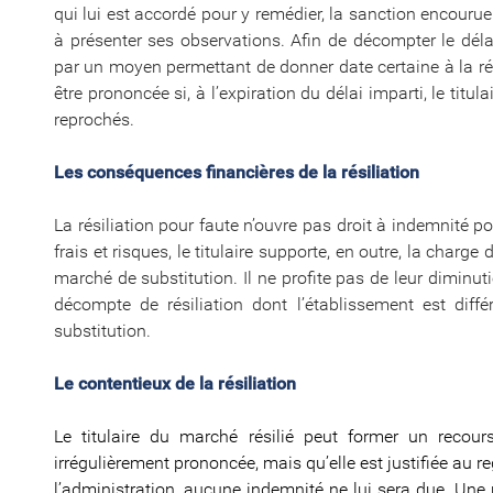
qui lui est accordé pour y remédier, la sanction encourue 
à présenter ses observations. Afin de décompter le délai i
par un moyen permettant de donner date certaine à la ré
être prononcée si, à l’expiration du délai imparti, le ti
reprochés.
Les conséquences financières de la résiliation
La résiliation pour faute n’ouvre pas droit à indemnité po
frais et risques, le titulaire supporte, en outre, la char
marché de substitution. Il ne profite pas de leur diminu
décompte de résiliation dont l’établissement est dif
substitution.
Le contentieux de la résiliation
Le titulaire du marché résilié peut former un recours 
irrégulièrement prononcée, mais qu’elle est justifiée au
l’administration, aucune indemnité ne lui sera due. Une 