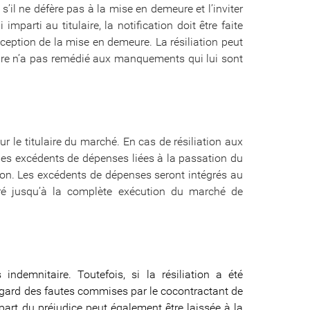
s’il ne défère pas à la mise en demeure et l’inviter
mparti au titulaire, la notification doit être faite
ception de la mise en demeure. La résiliation peut
tulaire n’a pas remédié aux manquements qui lui sont
ur le titulaire du marché. En cas de résiliation aux
ge des excédents de dépenses liées à la passation du
tion. Les excédents de dépenses seront intégrés au
féré jusqu’à la complète exécution du marché de
indemnitaire. Toutefois, si la résiliation a été
 regard des fautes commises par le cocontractant de
part du préjudice peut également être laissée à la