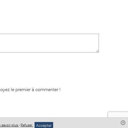
oyez le premier à commenter !
x
Accepter
 savoir plus
-
Refuser