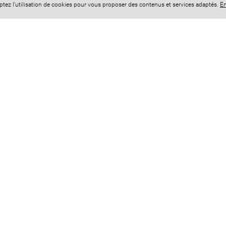
eptez l'utilisation de cookies pour vous proposer des contenus et services adaptés.
En
Aucun commentaire n'a été déposé, s
+
−
 le mercredi)