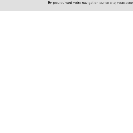
En poursuivant votre navigation sur ce site, vous acc
Cabinet CASADEI-JUNG
10 Boulevard Alexandre Martin
45000 Orléans
Téléphone : 02 38 42 24 25
Horaires d'ouverture du standard téléphonique :
Lundi au Vendredi : 8h30-12h30 13h45-17h30 (17h