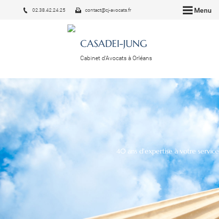
Menu
02.38.42.24.25
contact@cj-avocats.fr
CASADEI-JUNG
Cabinet d'Avocats à Orléans
40 ans d'expertise à votre service